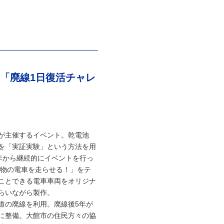
4「廃線1日復活チャレ
が主催するイベント。乾電池
を「実証実験」という方法を用
8年から継続的にイベントを行っ
本物の電車を走らせる！」をテ
ことできる電車車両をオリジナ
らいながら製作。
道の廃線を利用。廃線後5年が
に整備。大館市の住民方々の協