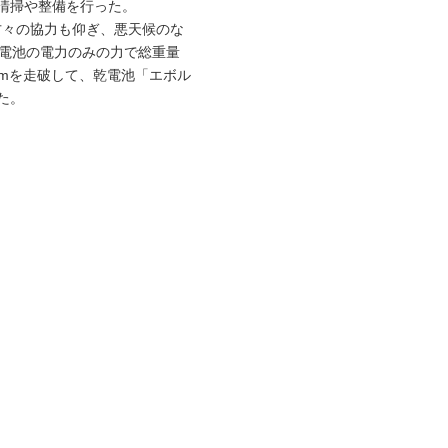
清掃や整備を行った。
方々の協力も仰ぎ、悪天候のな
乾電池の電力のみの力で総重量
Kmを走破して、乾電池「エボル
た。